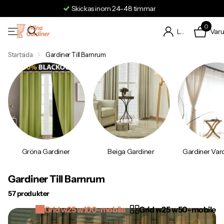
Gratis hemleverans
0
Var
Logga in
Startsida
Gardiner Till Barnrum
Gröna Gardiner
Beiga Gardiner
Gardiner Va
Gardiner Till Barnrum
57 produkter
Grid w25 w100-mobile
Grid w25 w50-mobile