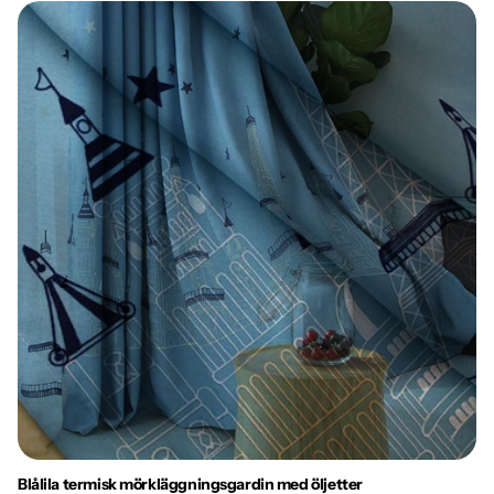
Blålila termisk mörkläggningsgardin med öljetter